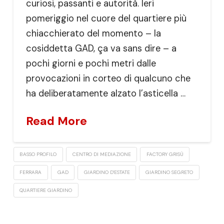
curiosi, passanti e autorità. Ieri
pomeriggio nel cuore del quartiere più
chiacchierato del momento – la
cosiddetta GAD, ça va sans dire – a
pochi giorni e pochi metri dalle
provocazioni in corteo di qualcuno che
ha deliberatamente alzato l’asticella …
Read More
BASSO PROFILO
CENTRO DI MEDIAZIONE
FACTORY GRISÙ
FERRARA
GAD
GIARDINO D'ESTATE
GIARDINO SEGRETO
QUARTIERE GIARDINO