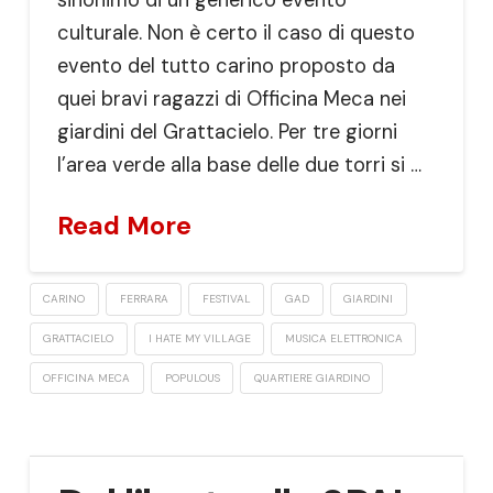
culturale. Non è certo il caso di questo
evento del tutto carino proposto da
quei bravi ragazzi di Officina Meca nei
giardini del Grattacielo. Per tre giorni
l’area verde alla base delle due torri si …
Read More
CARINO
FERRARA
FESTIVAL
GAD
GIARDINI
GRATTACIELO
I HATE MY VILLAGE
MUSICA ELETTRONICA
OFFICINA MECA
POPULOUS
QUARTIERE GIARDINO