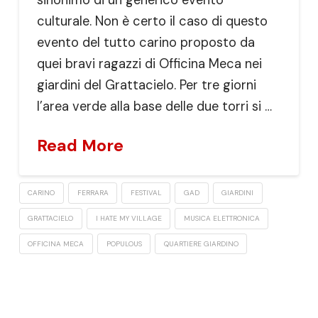
culturale. Non è certo il caso di questo
evento del tutto carino proposto da
quei bravi ragazzi di Officina Meca nei
giardini del Grattacielo. Per tre giorni
l’area verde alla base delle due torri si …
Read More
CARINO
FERRARA
FESTIVAL
GAD
GIARDINI
GRATTACIELO
I HATE MY VILLAGE
MUSICA ELETTRONICA
OFFICINA MECA
POPULOUS
QUARTIERE GIARDINO