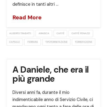
definisce in tanti altri …
Read More
ALBERTO TRABATTI
ARABICA
CAFFÈ
CAFFÈ PENAZZI
CAPSULE
FERRARA
TIPOTORREFAZIONE
TORREFAZIONE
A Daniele, che era il
più grande
Diversi anni fa, durante il mio
indimenticabile anno di Servizio Civile, ci
mandavano ogni tanto a fare delle ore di