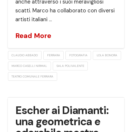
anche attraverso i suoi meravigliosi
scatti. Marco ha collaborato con diversi
artisti italiani …
Read More
CLAUDIO ABBADO
FERRARA
FOTOGRAFIA
LOLA BONORA
MARCO CASELLI NIRMAL
SALA POLIVALENTE
TEATRO COMUNALE FERRARA
Escher ai Diamanti:
una geometrica e