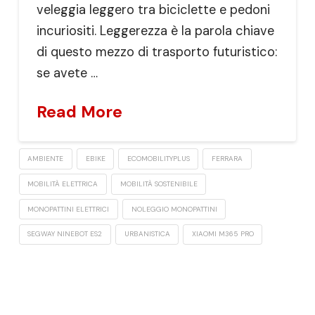
veleggia leggero tra biciclette e pedoni
incuriositi. Leggerezza è la parola chiave
di questo mezzo di trasporto futuristico:
se avete …
Read More
AMBIENTE
EBIKE
ECOMOBILITYPLUS
FERRARA
MOBILITÀ ELETTRICA
MOBILITÀ SOSTENIBILE
MONOPATTINI ELETTRICI
NOLEGGIO MONOPATTINI
SEGWAY NINEBOT ES2
URBANISTICA
XIAOMI M365 PRO