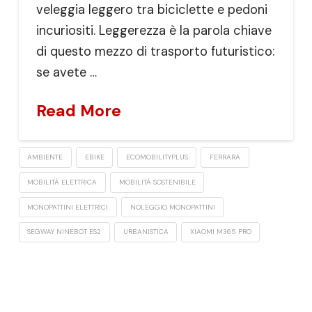
veleggia leggero tra biciclette e pedoni
incuriositi. Leggerezza è la parola chiave
di questo mezzo di trasporto futuristico:
se avete …
Read More
AMBIENTE
EBIKE
ECOMOBILITYPLUS
FERRARA
MOBILITÀ ELETTRICA
MOBILITÀ SOSTENIBILE
MONOPATTINI ELETTRICI
NOLEGGIO MONOPATTINI
SEGWAY NINEBOT ES2
URBANISTICA
XIAOMI M365 PRO