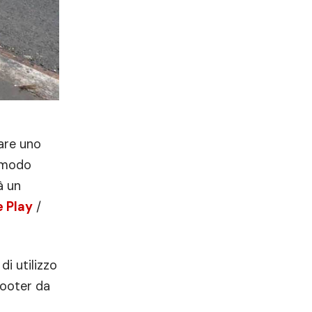
are uno
n modo
à un
 Play
/
i utilizzo
cooter da