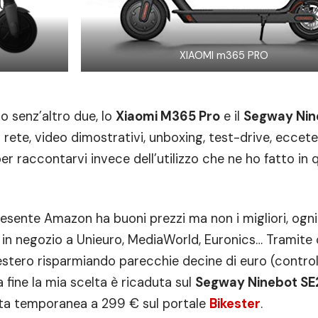
XIAOMI m365 PRO
o senz’altro due, lo
Xiaomi M365 Pro
e il
Segway Nin
n rete, video dimostrativi, unboxing, test-drive, eccet
er raccontarvi invece dell’utilizzo che ne ho fatto in 
esente Amazon ha buoni prezzi ma non i migliori, ogni
o in negozio a Unieuro, MediaWorld, Euronics… Tramit
l’estero risparmiando parecchie decine di euro (contro
a fine la mia scelta è ricaduta sul
Segway Ninebot SE
rta temporanea a 299 € sul portale
Bikester
.