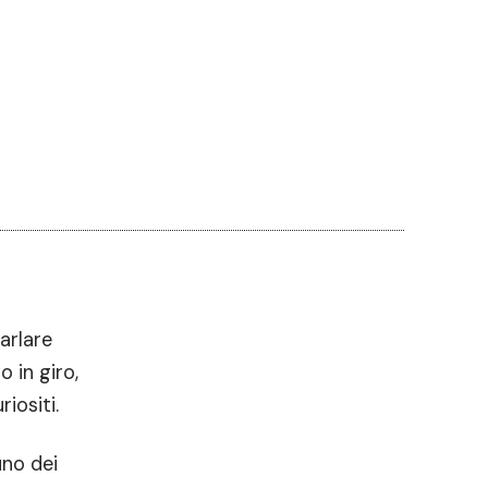
arlare
 in giro,
iositi.
uno dei