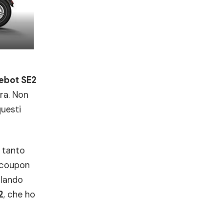
ebot SE2
era. Non
questi
 tanto
e coupon
llando
2
, che ho