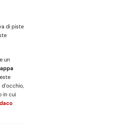
va di piste
ste
he un
appa
ueste
 d’occhio,
 in cui
ndaco