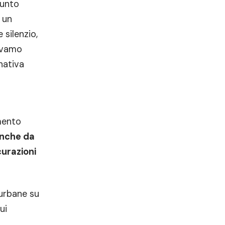
punto
 un
silenzio,
vevamo
nativa
omento
anche da
curazioni
aurbane su
ui