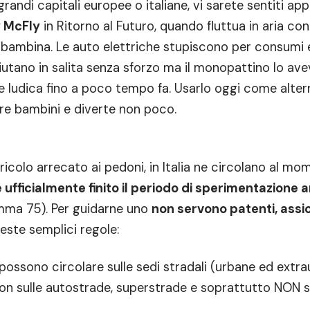
grandi capitali europee o italiane, vi sarete sentiti ap
 McFly
in Ritorno al Futuro, quando fluttua in aria con
bambina. Le auto elettriche stupiscono per consumi e 
 aiutano in salita senza sforzo ma il monopattino lo a
e ludica fino a poco tempo fa. Usarlo oggi come alter
nare bambini e diverte non poco.
ericolo arrecato ai pedoni, in Italia ne circolano al m
 ufficialmente finito il periodo di sperimentazione 
omma 75). Per guidarne uno
non servono patenti, assi
ueste semplici regole:
possono circolare sulle sedi stradali (urbane ed extr
 non sulle autostrade, superstrade e soprattutto NON s