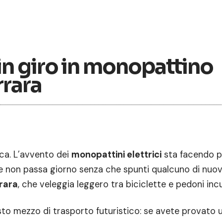
in giro in monopattino
rrara
ica. L’avvento dei
monopattini elettrici
sta facendo p
a e non passa giorno senza che spunti qualcuno di nuovo
rara
, che veleggia leggero tra biciclette e pedoni incur
sto mezzo di trasporto futuristico: se avete provato 