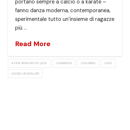
portano sempre a calcio o a karate –
fanno danza moderna, contemporanea,
sperimentale tutto un’insieme di ragazze
più …
Read More
A FEW MINUTES OF LOCK
CHARNOCK
CHILDREN
LOCK
LOUISE LECAVALIER