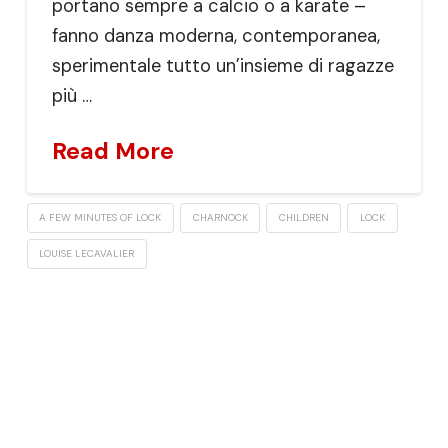
portano sempre a calcio o a karate –
fanno danza moderna, contemporanea,
sperimentale tutto un’insieme di ragazze
più …
Read More
A FEW MINUTES OF LOCK
CHARNOCK
CHILDREN
LOCK
LOUISE LECAVALIER