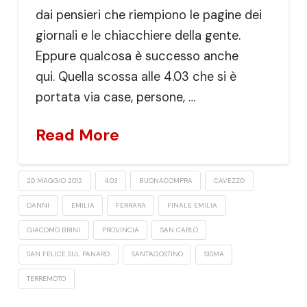
dai pensieri che riempiono le pagine dei
giornali e le chiacchiere della gente.
Eppure qualcosa è successo anche
qui. Quella scossa alle 4.03 che si è
portata via case, persone, …
Read More
20 MAGGIO 2012
4.03
BUONACOMPRA
CAVEZZO
DANNI
EMILIA
FERRARA
FINALE EMILIA
GIACOMO BRINI
PROVINCIA
SAN CARLO
SAN FELICE SUL PANARO
SANT'AGOSTINO
SISMA
TERREMOTO