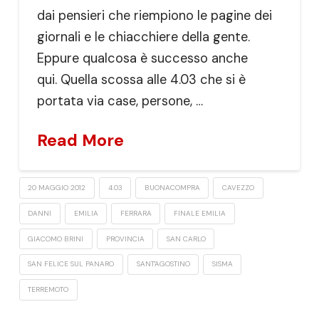
dai pensieri che riempiono le pagine dei
giornali e le chiacchiere della gente.
Eppure qualcosa è successo anche
qui. Quella scossa alle 4.03 che si è
portata via case, persone, …
Read More
20 MAGGIO 2012
4.03
BUONACOMPRA
CAVEZZO
DANNI
EMILIA
FERRARA
FINALE EMILIA
GIACOMO BRINI
PROVINCIA
SAN CARLO
SAN FELICE SUL PANARO
SANT'AGOSTINO
SISMA
TERREMOTO