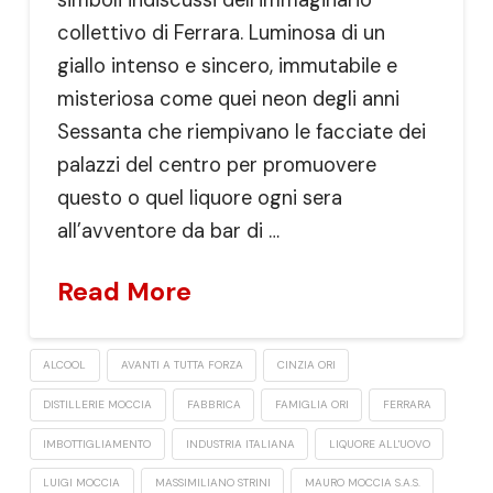
collettivo di Ferrara. Luminosa di un
giallo intenso e sincero, immutabile e
misteriosa come quei neon degli anni
Sessanta che riempivano le facciate dei
palazzi del centro per promuovere
questo o quel liquore ogni sera
all’avventore da bar di …
Read More
ALCOOL
AVANTI A TUTTA FORZA
CINZIA ORI
DISTILLERIE MOCCIA
FABBRICA
FAMIGLIA ORI
FERRARA
IMBOTTIGLIAMENTO
INDUSTRIA ITALIANA
LIQUORE ALL'UOVO
LUIGI MOCCIA
MASSIMILIANO STRINI
MAURO MOCCIA S.A.S.