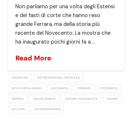
Non parliamo per una volta degli Estensi
e dei fasti di corte che hanno reso
grande Ferrara, ma della storia più
recente del Novecento. La mostra che
ha inaugurato pochi giorni fa a …
Read More
AMARCORD
BB PROFESSIONAL PHOTOLAB
DITTA FORTINI MARIA
ELIOGRAFIA
FERRARA
FOTOGRAFIA
IMPRESA
MAURO BORGHI
MOSTRA FOTOGRAFICA
STAMPA
SVILUPPO
WUNDERKAMMER