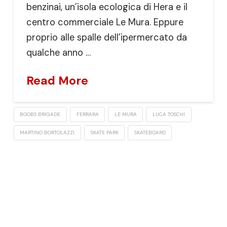
benzinai, un’isola ecologica di Hera e il
centro commerciale Le Mura. Eppure
proprio alle spalle dell’ipermercato da
qualche anno …
Read More
BOOBS BRIGADE
FERRARA
LE MURA
LUCA TOSCHI
MARTINO BORTOLAZZI
SKATE PARK
SKATEBOARD