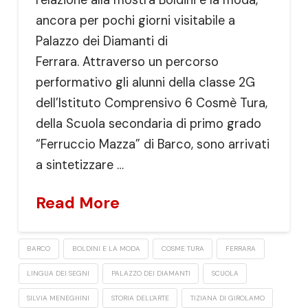
ancora per pochi giorni visitabile a
Palazzo dei Diamanti di
Ferrara. Attraverso un percorso
performativo gli alunni della classe 2G
dell’Istituto Comprensivo 6 Cosmè Tura,
della Scuola secondaria di primo grado
“Ferruccio Mazza” di Barco, sono arrivati
a sintetizzare …
Read More
BARCO
BOLDINI E LA MODA
COSME TURA
FERRARA
LINGUA DEI SEGNI
PALAZZO DEI DIAMANTI
SCUOLA
SILVIA MENEGHINI
STORIA DELL'ARTE
TIZIANA DI GIROLAMO