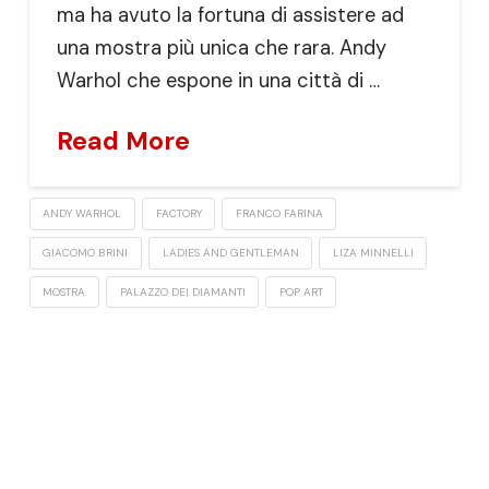
ma ha avuto la fortuna di assistere ad
una mostra più unica che rara. Andy
Warhol che espone in una città di …
Read More
ANDY WARHOL
FACTORY
FRANCO FARINA
GIACOMO BRINI
LADIES AND GENTLEMAN
LIZA MINNELLI
MOSTRA
PALAZZO DEI DIAMANTI
POP ART