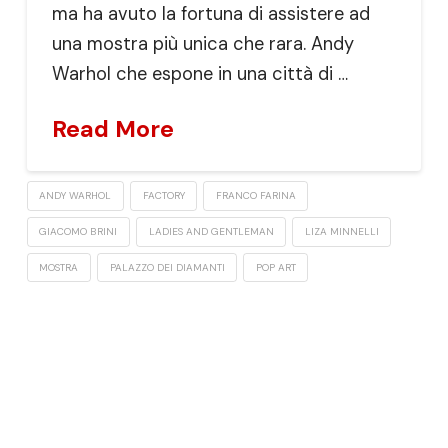
ma ha avuto la fortuna di assistere ad
una mostra più unica che rara. Andy
Warhol che espone in una città di …
Read More
ANDY WARHOL
FACTORY
FRANCO FARINA
GIACOMO BRINI
LADIES AND GENTLEMAN
LIZA MINNELLI
MOSTRA
PALAZZO DEI DIAMANTI
POP ART