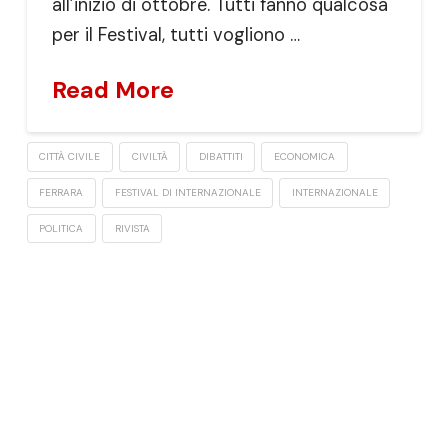
all’inizio di ottobre. Tutti fanno qualcosa
per il Festival, tutti vogliono …
Read More
CITTÀ CIVILE
CIVILTÀ
DIBATTITI
ECONOMICA
FERRARA
FESTIVAL DI INTERNAZIONALE
INTERNAZIONALE
POLITICA
RIVISTA