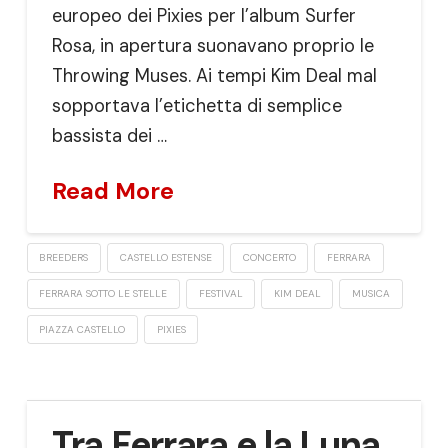
europeo dei Pixies per l’album Surfer
Rosa, in apertura suonavano proprio le
Throwing Muses. Ai tempi Kim Deal mal
sopportava l’etichetta di semplice
bassista dei …
Read More
BREEDERS
CASTELLO ESTENSE
CONCERTO
FERRARA
FERRARA SOTTO LE STELLE
FESTIVAL
KIM DEAL
MUSICA
PIAZZA CASTELLO
PIXIES
Tra Ferrara e la Luna