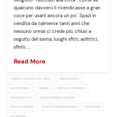
qualcuno davvero li rivendicasse a gran
voce per usarli ancora un po’. Spazi in
vendita da talmente tanti anni che
nessuno ormai ci crede più, chiusi a
seguito del sisma, luoghi sfitti, asfittici,
sfiniti, …
Read More
CASERMA POZZUOLO DEL FRIULI
DISPLACEMENT
FACTORY GRISÙ
FERRARA
FESTIVAL FOTOGRAFIA
FRANCESCO CITO
GIANNI BERENGO GARDIN
PALAZZO MASSARI
PALAZZO PROSPERI SACRATI
RIAPERTURE
VIA MAZZINI