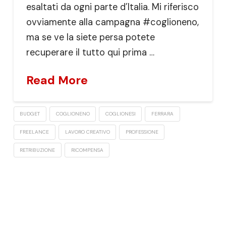
esaltati da ogni parte d’Italia. Mi riferisco
ovviamente alla campagna #coglioneno,
ma se ve la siete persa potete
recuperare il tutto qui prima …
Read More
BUDGET
COGLIONENO
COGLIONESI
FERRARA
FREELANCE
LAVORO CREATIVO
PROFESSIONE
RETRIBUZIONE
RICOMPENSA