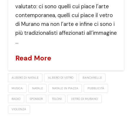
valutato: ci sono quelli cui piace l’arte
contemporanea, quelli cui piace il vetro
di Murano ma non l’arte e infine ci sono i
più tradizionalisti affezionati all’immagine
…
Read More
ALBERO DI NATALE
ALBERO DI VETRO
BANCARELLE
MUSICA
NATALE
NATALE IN PIAZZA
PUBBLICITÀ
RADIO
SPONSOR
TELONI
VETRO DI MURANO
VIOLENZA