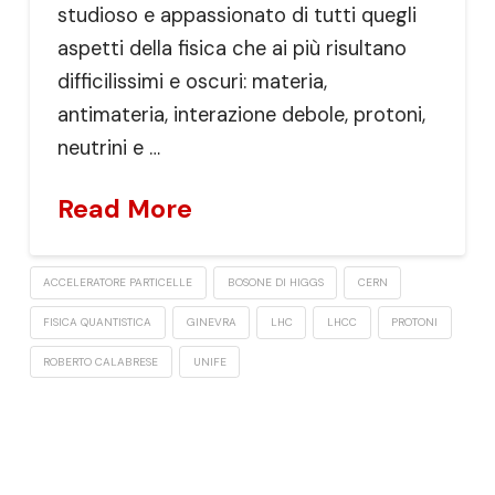
studioso e appassionato di tutti quegli
aspetti della fisica che ai più risultano
difficilissimi e oscuri: materia,
antimateria, interazione debole, protoni,
neutrini e …
Read More
ACCELERATORE PARTICELLE
BOSONE DI HIGGS
CERN
FISICA QUANTISTICA
GINEVRA
LHC
LHCC
PROTONI
ROBERTO CALABRESE
UNIFE