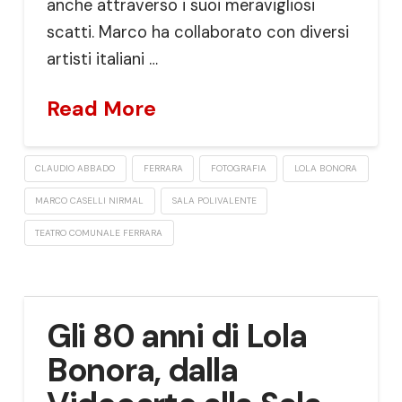
anche attraverso i suoi meravigliosi
scatti. Marco ha collaborato con diversi
artisti italiani …
Read More
CLAUDIO ABBADO
FERRARA
FOTOGRAFIA
LOLA BONORA
MARCO CASELLI NIRMAL
SALA POLIVALENTE
TEATRO COMUNALE FERRARA
Gli 80 anni di Lola
Bonora, dalla