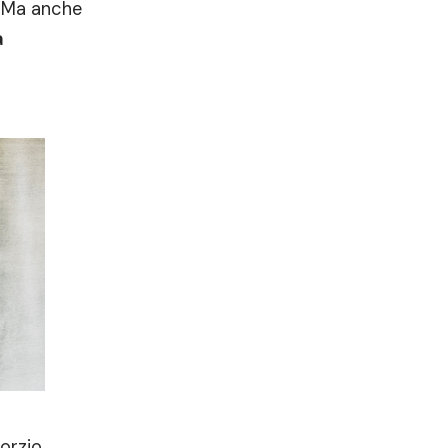
. Ma anche
a
orzio.