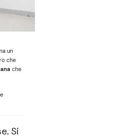
 ma un
oro che
mana
che
me
e. Si