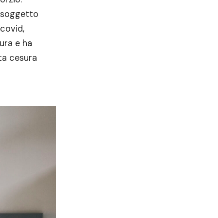
n soggetto
 covid,
tura e ha
ata cesura
i