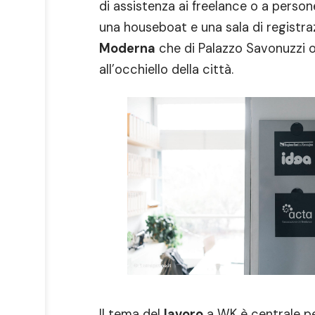
di assistenza ai freelance o a person
una houseboat e una sala di registra
Moderna
che di Palazzo Savonuzzi o
all’occhiello della città.
Il tema del
lavoro
a WK è centrale pe