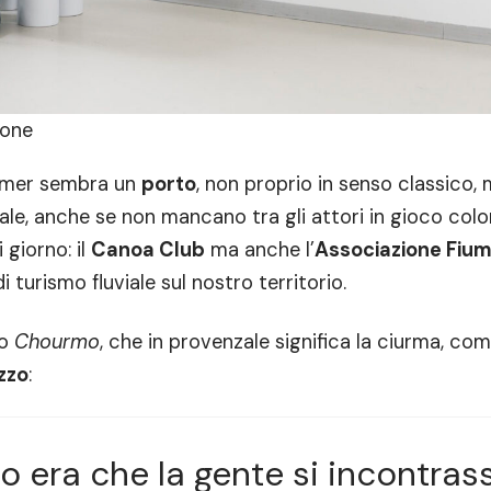
cone
mmer sembra un
porto
, non proprio in senso classico,
iale, anche se non mancano tra gli attori in gioco col
giorno: il
Canoa Club
ma anche l’
Associazione Fiu
 turismo fluviale sul nostro territorio.
to
Chourmo
, che in provenzale significa la ciurma, co
zzo
:
era che la gente si incontrass