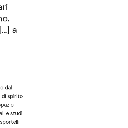
ri
mo.
[…] a
o dal
di spirito
spazio
li e studi
sportelli