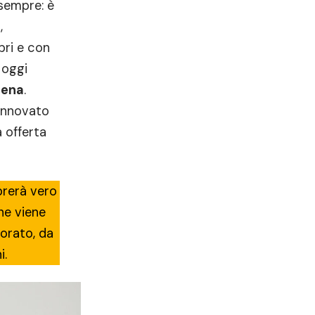
 sempre: è
,
bri e con
 oggi
sena
.
rinnovato
a offerta
brerà vero
he viene
orato, da
i.