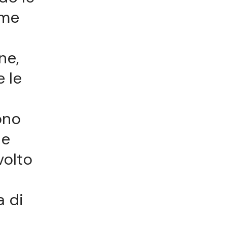
ome
ne,
e le
ono
 e
volto
a di