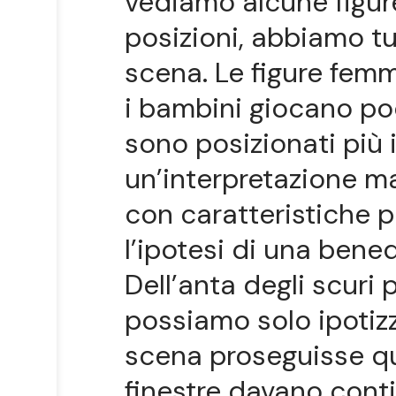
vediamo alcune figur
posizioni, abbiamo tu
scena. Le figure femm
i bambini giocano poc
sono posizionati più i
un’interpretazione 
con caratteristiche p
l’ipotesi di una bene
Dell’anta degli scuri
possiamo solo ipotiz
scena proseguisse qua
finestre davano conti