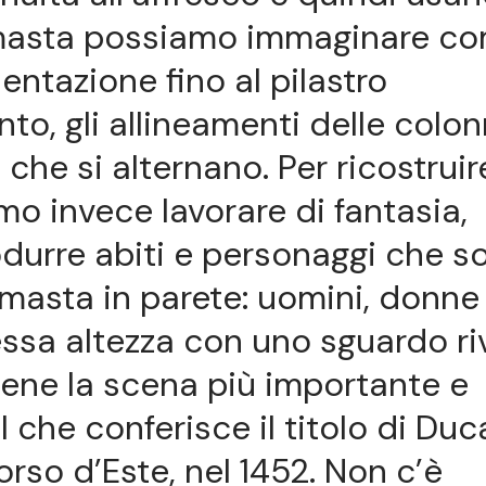
rimasta possiamo immaginare c
entazione fino al pilastro
to, gli allineamenti delle colon
 che si alternano. Per ricostruir
o invece lavorare di fantasia,
durre abiti e personaggi che s
imasta in parete: uomini, donne
essa altezza con uno sguardo ri
viene la scena più importante e
I che conferisce il titolo di Duc
so d’Este, nel 1452. Non c’è