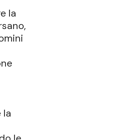
e la
rsano,
uomini
one
 la
do le