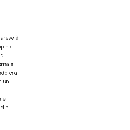
rarese è
ppieno
di
rna al
ndo era
o un
a e
ella