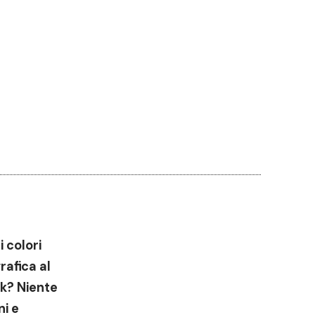
 colori
rafica al
k? Niente
ni e