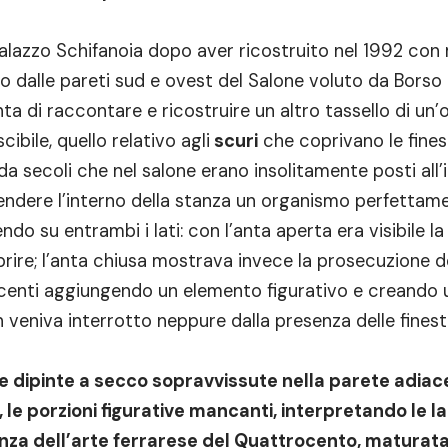
alazzo Schifanoia dopo aver ricostruito nel 1992 con 
o dalle pareti sud e ovest del Salone voluto da Borso 
ta di raccontare e ricostruire un altro tassello di un
bile, quello relativo agli
scuri
che coprivano le fines
da secoli che nel salone erano insolitamente posti all’
rendere l’interno della stanza un organismo perfettam
ndo su entrambi i lati: con l’anta aperta era visibile la
prire; l’anta chiusa mostrava invece la prosecuzione d
iacenti aggiungendo un elemento figurativo e creando 
veniva interrotto neppure dalla presenza delle finest
e dipinte a secco sopravvissute nella parete adiac
e, le porzioni figurative mancanti, interpretando le 
za dell’arte ferrarese del Quattrocento, maturata 