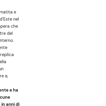
matita e
d’Este nel
’opera che
tre del
interno.
ente
 replica
ella
un
re e,
ente e ha
lacune
in anni di