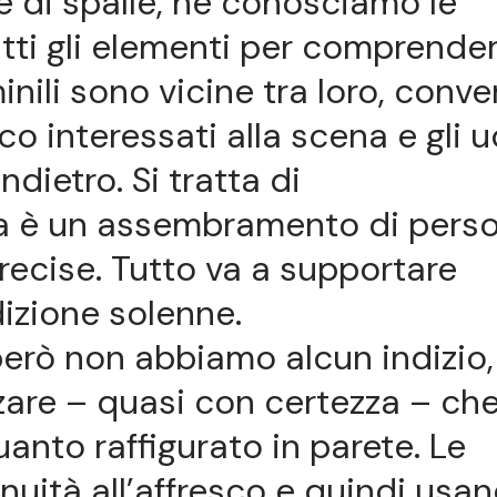
e di spalle, ne conosciamo le
tti gli elementi per comprender
inili sono vicine tra loro, conve
o interessati alla scena e gli 
ndietro. Si tratta di
ma è un assembramento di pers
recise. Tutto va a supportare
dizione solenne.
 però non abbiamo alcun indizio,
zare – quasi con certezza – che
nto raffigurato in parete. Le
nuità all’affresco e quindi usan