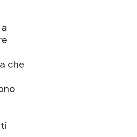
: a
re
sa che
sono
ti