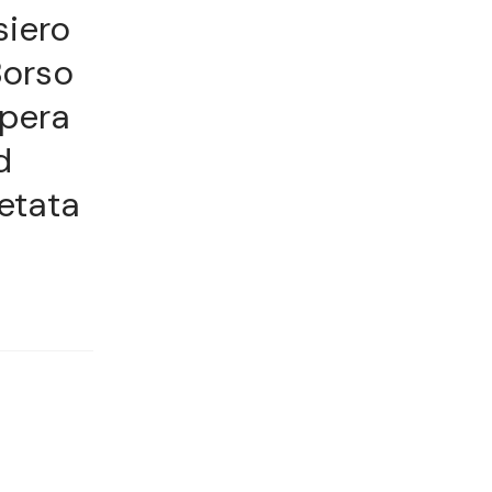
siero
Borso
opera
d
etata